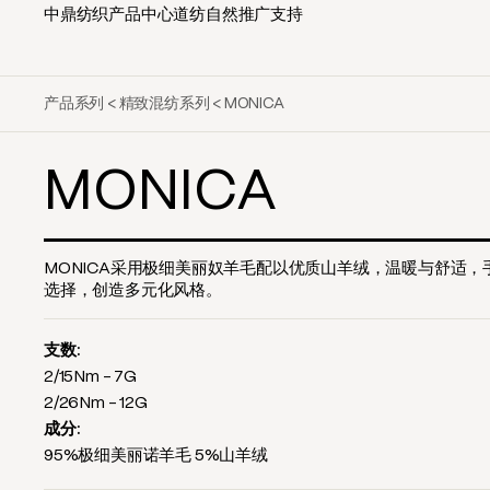
中鼎纺织
产品中心
道纺自然
推广支持
产品系列
<
精致混纺系列
<
MONICA
MONICA
MONICA采用极细美丽奴羊毛配以优质山羊绒，温暖与舒适
选择，创造多元化风格。
支数:
2/15Nm - 7G
2/26Nm - 12G
成分:
95%极细美丽诺羊毛 5%山羊绒