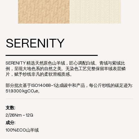
SERENITY
SERENITY 精选天然原色山羊绒，匠心调配白绒、青绒与紫绒比
例，呈现大地色系的自然之美。无染色工艺完整保留羊绒表层鳞
片，赋予纱线非凡的柔软滑糯质感。
部分批次基于ISO14068-1达成碳中和产品，每公斤纱线的碳足迹为:
51.9300 kgCO₂e。
支数:
2/26Nm - 12G
成分:
100%ECO山羊绒